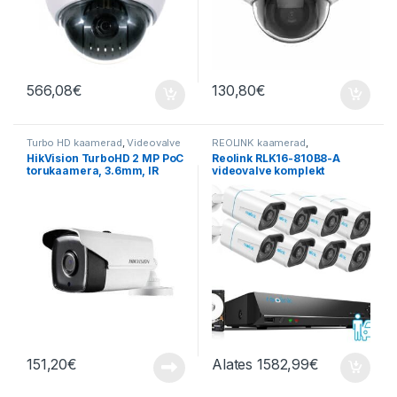
566,08
€
130,80
€
Turbo HD kaamerad
,
Videovalve
REOLINK kaamerad
,
Valvekaamerate komplektid
,
HikVision TurboHD 2 MP PoC
Reolink RLK16-810B8-A
Videovalve
,
Videovalve
torukaamera, 3.6mm, IR
videovalve komplekt
komplektid
40m, IP67
151,20
€
Alates
1582,99
€
Sellel tootel on mitu varianti. Va