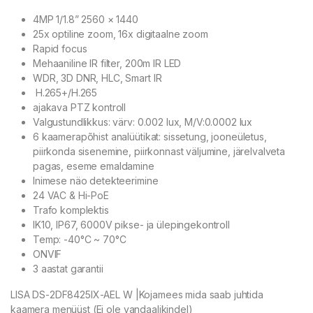
4MP 1/1.8” 2560 × 1440
25x optiline zoom, 16x digitaalne zoom
Rapid focus
Mehaaniline IR filter, 200m IR LED
WDR, 3D DNR, HLC, Smart IR
H.265+/H.265
ajakava PTZ kontroll
Valgustundlikkus: värv: 0.002 lux, M/V:0.0002 lux
6 kaamerapõhist analüütikat: sissetung, jooneületus,
piirkonda sisenemine, piirkonnast väljumine, järelvalveta
pagas, eseme emaldamine
Inimese näo detekteerimine
24 VAC & Hi-PoE
Trafo komplektis
IK10, IP67, 6000V pikse- ja ülepingekontroll
Temp: -40°C ~ 70°C
ONVIF
3 aastat garantii
LISA DS-2DF8425IX-AEL W |Kojamees mida saab juhtida
kaamera menüüst (Ei ole vandaalikindel)