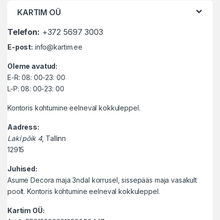
KARTIM OÜ
Telefon:
+372 5697 3003
E-post:
info@kartim.ee
Oleme avatud:
E-R: 08: 00-23: 00
L-P: 08: 00-23: 00
Kontoris kohtumine eelneval kokkuleppel.
Aadress:
Laki põik 4
, Tallinn
12915
Juhised:
Asume Decora maja 3ndal korrusel, sissepääs maja vasakult
poolt. Kontoris kohtumine eelneval kokkuleppel.
Kartim OÜ: