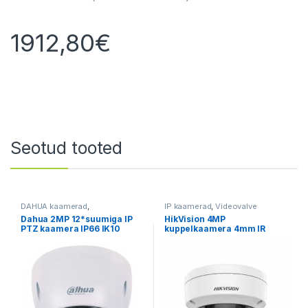
1912,80
€
Seotud tooted
DAHUA kaamerad
,
IP kaamerad
,
Videovalve
Valvekaamerad
,
Videovalve
Dahua 2MP 12*suumiga IP
HikVision 4MP
PTZ kaamera IP66 IK10
kuppelkaamera 4mm IR
24V/PoE+ (pinnale)
30m, IP67