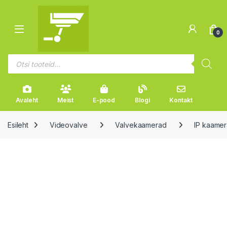
Liikuge navigeerimise juurde
Mine sisu juurde
Open
0
Products search
Avaleht
Meist
E-pood
Blogi
Kontakt
Esileht
Videovalve
Valvekaamerad
IP kaame