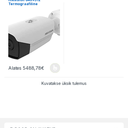
Termokaamerad
,
Videovalve
Termograafiline
torukaamera
Alates
5488,78
€
Sellel tootel on mitu varianti. Valikuid saab teha tootelehel.
Kuvatakse üksik tulemus
Brändide karussell