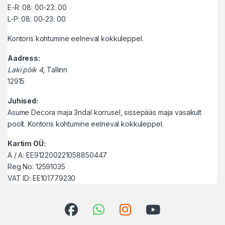
E-R: 08: 00-23: 00
L-P: 08: 00-23: 00
Kontoris kohtumine eelneval kokkuleppel.
Aadress:
Laki põik 4
, Tallinn
12915
Juhised:
Asume Decora maja 3ndal korrusel, sissepääs maja vasakult
poolt. Kontoris kohtumine eelneval kokkuleppel.
Kartim OÜ:
A / A: EE912200221058850447
Reg No: 12591035
VAT ID: EE101779230