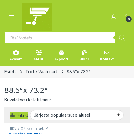
Liikuge navigeerimise juurde
Mine sisu juurde
Open
0
Products search
Avaleht
Meist
E-pood
Blogi
Kontakt
Esileht
Toote Vaatenurk
88.5°x 73.2°
88.5°x 73.2°
Kuvatakse üksik tulemus
Filtrid
HIKVISION kaamerad
,
IP
kaamerad
,
IP Termokaamerad
,
Hikvision 640×512