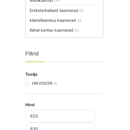
Mälukaardid
(16)
Eriotstarbelised kaamerad
(8)
kliendiloendus kaamerad
(3)
Kehal kantav kaamerad
(5)
Filtrid
Tootja
HIKVISION
(1)
Hind
Minimaalne hind
Maksimaalne hind