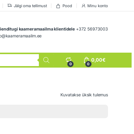
Jälgi oma tellimust
Pood
Minu konto
lienditugi kaameramaailma klientidele
+372 56973003
nfo@kaameramaailm.ee
0,00
€
0
0
Kuvatakse üksik tulemus