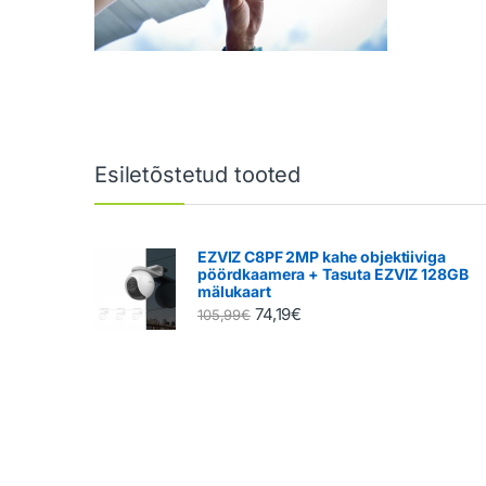
Brändide karussell
Esiletõstetud tooted
EZVIZ C8PF 2MP kahe objektiiviga
pöördkaamera + Tasuta EZVIZ 128GB
mälukaart
74,19
€
105,99
€