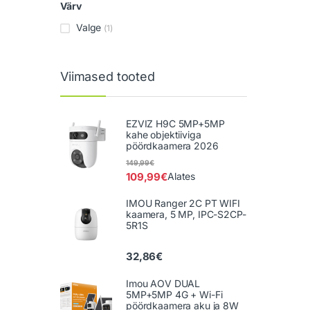
Värv
Valge
(1)
Viimased tooted
EZVIZ H9C 5MP+5MP
kahe objektiiviga
pöördkaamera 2026
149,99
€
109,99
€
Alates
IMOU Ranger 2C PT WIFI
kaamera, 5 MP, IPC-S2CP-
5R1S
32,86
€
Imou AOV DUAL
5MP+5MP 4G + Wi-Fi
pöördkaamera aku ja 8W