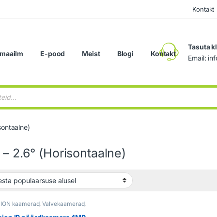
Kontakt
Tasuta k
maailm
E-pood
Meist
Blogi
Kontakt
Email: i
search
sontaalne)
 – 2.6° (Horisontaalne)
SION kaamerad
,
Valvekaamerad
,
alve