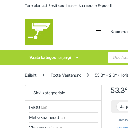
Liikuge navigeerimise juurde
Mine sisu juurde
Teretulemast Eesti suurimasse kaamerate E-poodi.
Open
Kaamera
Products 
Vaata kategooria järgi
Esileht
Toote Vaatenurk
53.3° – 2.6° (Hori
53.3°
Sirvi kategooriaid
IMOU
(36)
Metsakaamerad
(4)
HIKVI
Videov
Videovalve
(2,350)