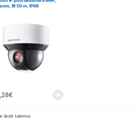
sion IP pöördkaamera 4MP,
oom, IR 50 m, IP66
,28
€
e üksik tulemus