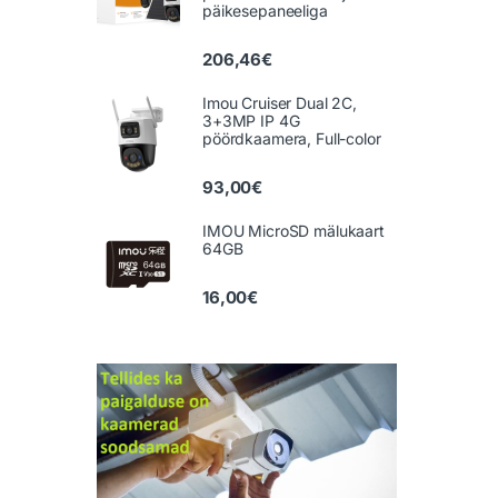
päikesepaneeliga
206,46
€
Imou Cruiser Dual 2C,
3+3MP IP 4G
pöördkaamera, Full-color
93,00
€
IMOU MicroSD mälukaart
64GB
16,00
€