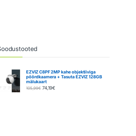
Soodustooted
EZVIZ C8PF 2MP kahe objektiiviga
pöördkaamera + Tasuta EZVIZ 128GB
mälukaart
74,19
€
105,99
€