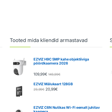
Tooted mida kliendid armastavad
EZVIZ H9C 5MP kahe objektiiviga
pöördkaamera 2026
109,99
€
149,99
€
EZVIZ Mälukaart 128GB
20,99
€
29,99
€
EZVIZ C6N Nutikas Wi-Fi eemalt juhitav
kaamera