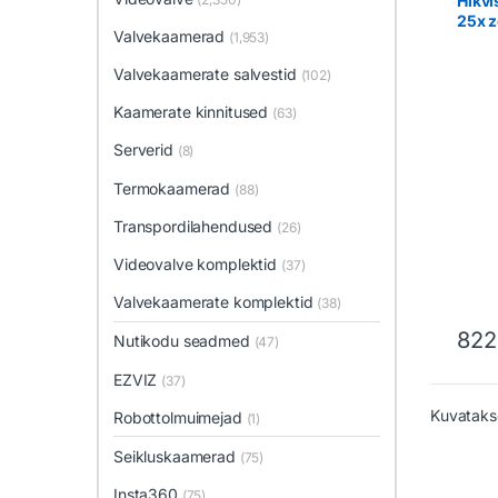
Hikvi
25x z
Valvekaamerad
(1,953)
Valvekaamerate salvestid
(102)
Kaamerate kinnitused
(63)
Serverid
(8)
Termokaamerad
(88)
Transpordilahendused
(26)
Videovalve komplektid
(37)
Valvekaamerate komplektid
(38)
822
Nutikodu seadmed
(47)
EZVIZ
(37)
Kuvataks
Robottolmuimejad
(1)
Seikluskaamerad
(75)
Insta360
(75)