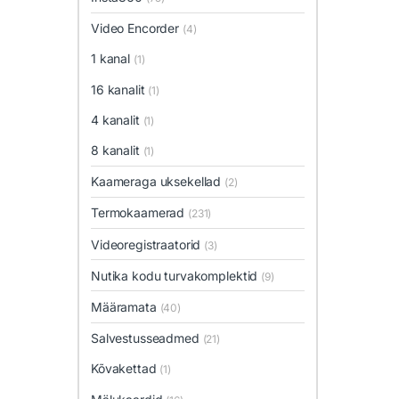
Video Encorder
(4)
1 kanal
(1)
16 kanalit
(1)
4 kanalit
(1)
8 kanalit
(1)
Kaameraga uksekellad
(2)
Termokaamerad
(231)
Videoregistraatorid
(3)
Nutika kodu turvakomplektid
(9)
Määramata
(40)
Salvestusseadmed
(21)
Kõvakettad
(1)