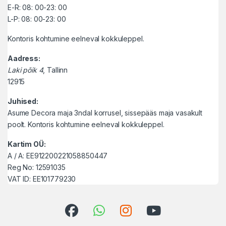
E-R: 08: 00-23: 00
L-P: 08: 00-23: 00
Kontoris kohtumine eelneval kokkuleppel.
Aadress:
Laki põik 4
, Tallinn
12915
Juhised:
Asume Decora maja 3ndal korrusel, sissepääs maja vasakult
poolt. Kontoris kohtumine eelneval kokkuleppel.
Kartim OÜ:
A / A: EE912200221058850447
Reg No: 12591035
VAT ID: EE101779230