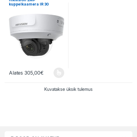
kuppelkaamera IR 30
Alates
305,00
€
Sellel tootel on mitu varianti. Valikuid saab teha tootelehel.
Kuvatakse üksik tulemus
Brändide karussell