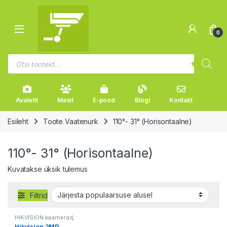
Liikuge navigeerimise juurde
Mine sisu juurde
Open
0
Products search
Avaleht
Meist
E-pood
Blogi
Kontakt
Esileht
Toote Vaatenurk
110°- 31° (Horisontaalne)
110°- 31° (Horisontaalne)
Kuvatakse üksik tulemus
Filtrid
HIKVISION kaamerad
,
Valvekaamerad
Hikvision 2MP