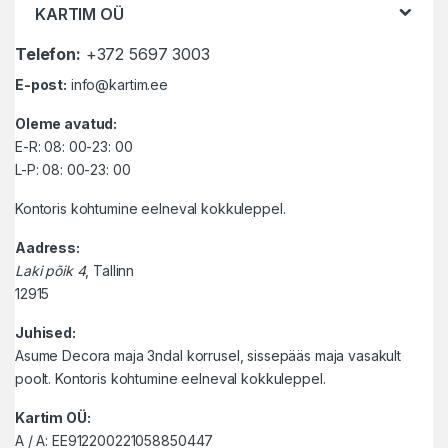
KARTIM OÜ
Telefon:
+372 5697 3003
E-post:
info@kartim.ee
Oleme avatud:
E-R: 08: 00-23: 00
L-P: 08: 00-23: 00
Kontoris kohtumine eelneval kokkuleppel.
Aadress:
Laki põik 4
, Tallinn
12915
Juhised:
Asume Decora maja 3ndal korrusel, sissepääs maja vasakult
poolt. Kontoris kohtumine eelneval kokkuleppel.
Kartim OÜ:
A / A: EE912200221058850447