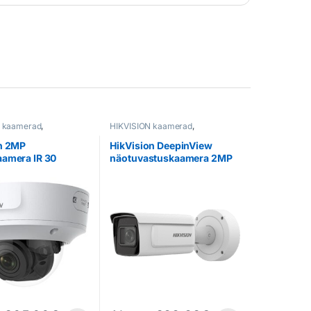
N kaamerad
,
HIKVISION kaamerad
,
merad
Valvekaamerad
on 2MP
HikVision DeepinView
aamera IR 30
näotuvastuskaamera 2MP