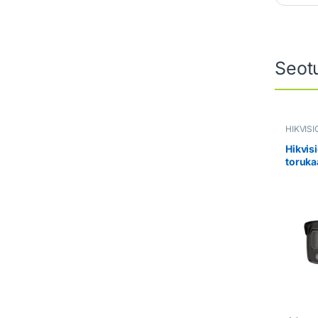
Seot
HIKVIS
Valvek
Hikvis
toruk