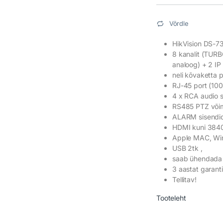
Võrdle
HikVision DS-
8 kanalit (TUR
analoog) + 2 I
neli kõvaketta 
RJ-45 port (10
4 x RCA audio s
RS485 PTZ võim
ALARM sisendid
HDMI kuni 384
Apple MAC, Win
USB 2tk ,
saab ühendada
3 aastat garanti
Tellitav!
Tooteleht