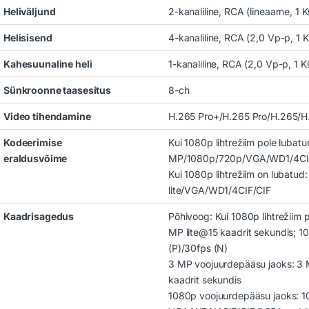
Heliväljund
2-kanaliline, RCA (lineaarne, 1 
Helisisend
4-kanaliline, RCA (2,0 Vp-p, 1 
Kahesuunaline heli
1-kanaliline, RCA (2,0 Vp-p, 1 K
Sünkroonne taasesitus
8-ch
Video tihendamine
H.265 Pro+/H.265 Pro/H.265/
Kodeerimise
Kui 1080p lihtrežiim pole lubatu
eraldusvõime
MP/1080p/720p/VGA/WD1/4CIF
Kui 1080p lihtrežiim on lubatud
lite/VGA/WD1/4CIF/CIF
Kaadrisagedus
Põhivoog: Kui 1080p lihtrežiim 
MP lite@15 kaadrit sekundis;
(P)/30fps (N)
3 MP voojuurdepääsu jaoks: 
kaadrit sekundis
1080p voojuurdepääsu jaoks: 1