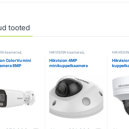
ud tooted
ION kaamerad
,
HIKVISION kaamerad
,
HIKVISIO
aamerad
Valvekaamerad
Valvekaa
ion ColorVu mini
Hikvision 4MP
Hikvisi
aamera 8MP
minikuppelkaamera
kuppelk