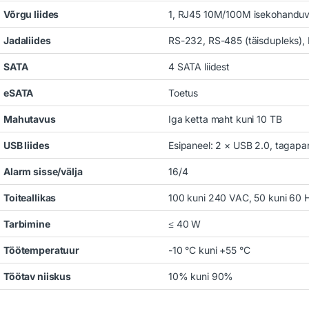
Võrgu liides
1, RJ45 10M/100M isekohanduv E
Jadaliides
RS-232, RS-485 (täisdupleks), 
SATA
4 SATA liidest
eSATA
Toetus
Mahutavus
Iga ketta maht kuni 10 TB
USB liides
Esipaneel: 2 × USB 2.0, tagapa
Alarm sisse/välja
16/4
Toiteallikas
100 kuni 240 VAC, 50 kuni 60 
Tarbimine
≤ 40 W
Töötemperatuur
-10 °C kuni +55 °C
Töötav niiskus
10% kuni 90%