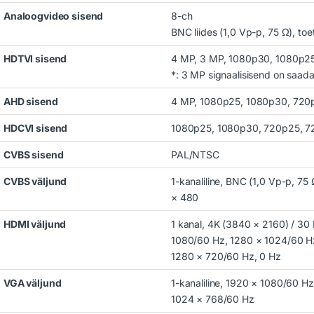
Analoogvideo sisend
8-ch
BNC liides (1,0 Vp-p, 75 Ω), to
HDTVI sisend
4 MP, 3 MP, 1080p30, 1080p2
*: 3 MP signaalisisend on saadav
AHD sisend
4 MP, 1080p25, 1080p30, 720
HDCVI sisend
1080p25, 1080p30, 720p25, 
CVBS sisend
PAL/NTSC
CVBS väljund
1-kanaliline, BNC (1,0 Vp-p, 7
× 480
HDMI väljund
1 kanal, 4K (3840 × 2160) / 30
1080/60 Hz, 1280 × 1024/60 H
1280 × 720/60 Hz, 0 Hz
VGA väljund
1-kanaliline, 1920 × 1080/60 H
1024 × 768/60 Hz