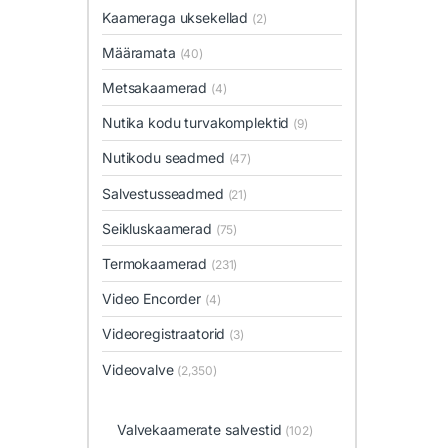
Kaameraga uksekellad
(2)
Määramata
(40)
Metsakaamerad
(4)
Nutika kodu turvakomplektid
(9)
Nutikodu seadmed
(47)
Salvestusseadmed
(21)
Seikluskaamerad
(75)
Termokaamerad
(231)
Video Encorder
(4)
Videoregistraatorid
(3)
Videovalve
(2,350)
Valvekaamerate salvestid
(102)