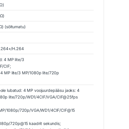
KΩ)
KΩ)
Ω) (sõltumatu)
H.264+/H.264
d: 4 MP lite/3
/CIF;
: 4 MP lite/3 MP/1080p lite/720p
pole lubatud: 4 MP voojuurdepääsu jaoks: 4
 1080p lite/720p/WD1/4CIF/VGA/CIF@25fps
3 MP/1080p/720p/VGA/WD1/4CIF/CIF@15
080p/720p@15 kaadrit sekundis;