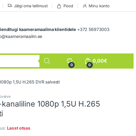
Jälgi oma tellimust
Pood
Minu konto
lienditugi kaameramaailma klientidele
+372 56973003
nfo@kaameramaailm.ee
0,00
€
0
0
e 1080p 1,5U H.265 DVR salvesti
ovalve
-kanaliline 1080p 1,5U H.265
i
us:
Laost otsas