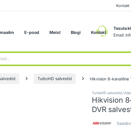
Kontakt
Tasuta k
maailm
E-pood
Meist
Blogi
Kontakt
Email: i
search
alvestid
TurboHD salvestid
Hikvision 8-kanalilin
TurboHD salvestid
,
Vide
Hikvision 8
DVR salvest
Saadav