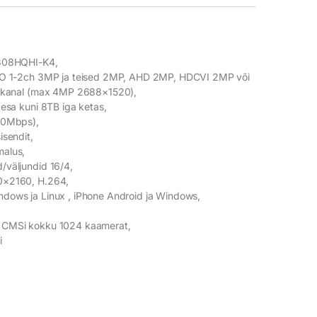
7308HQHI-K4,
BO 1-2ch 3MP ja teised 2MP, AHD 2MP, HDCVI 2MP või
P kanal (max 4MP 2688×1520),
pesa kuni 8TB iga ketas,
00Mbps),
isendit,
alus,
/väljundid 16/4,
0×2160, H.264,
dows ja Linux , iPhone Android ja Windows,
 CMSi kokku 1024 kaamerat,
i