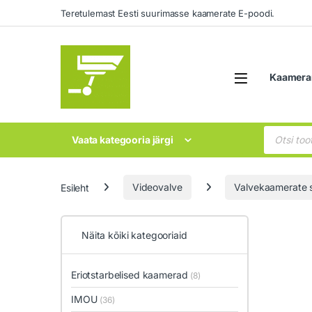
Liikuge navigeerimise juurde
Mine sisu juurde
Teretulemast Eesti suurimasse kaamerate E-poodi.
Open
Kaamera
Products 
Vaata kategooria järgi
Esileht
Videovalve
Valvekaamerate s
Näita kõiki kategooriaid
Eriotstarbelised kaamerad
(8)
IMOU
(36)