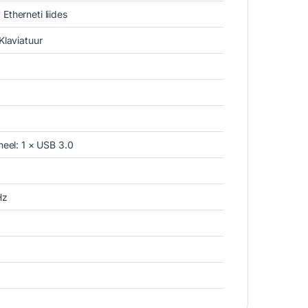
therneti liides
Klaviatuur
neel: 1 × USB 3.0
Hz