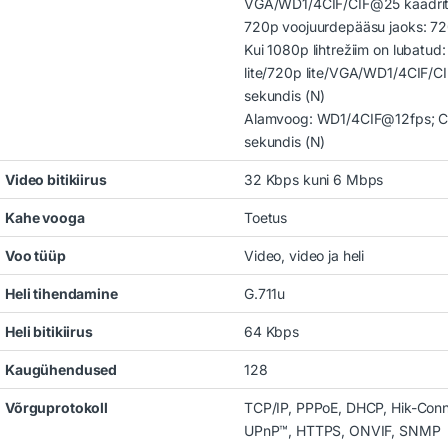
VGA/WD1/4CIF/CIF@25 kaadrit s
720p voojuurdepääsu jaoks: 7
Kui 1080p lihtrežiim on lubatu
lite/720p lite/VGA/WD1/4CIF/CI
sekundis (N)
Alamvoog: WD1/4CIF@12fps; CIF
sekundis (N)
Video bitikiirus
32 Kbps kuni 6 Mbps
Kahe vooga
Toetus
Voo tüüp
Video, video ja heli
Heli tihendamine
G.711u
Heli bitikiirus
64 Kbps
Kaugühendused
128
Võrguprotokoll
TCP/IP, PPPoE, DHCP, Hik-Con
UPnP™, HTTPS, ONVIF, SNMP