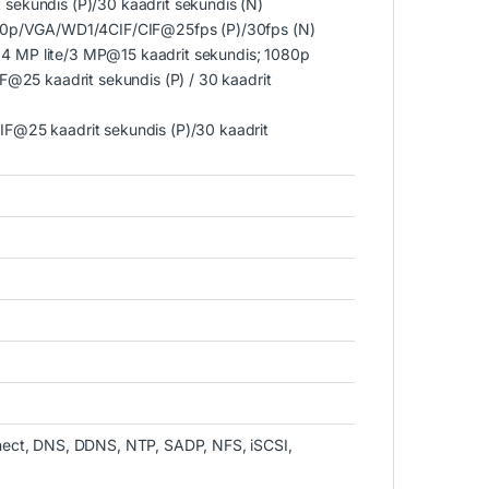
ekundis (P)/30 kaadrit sekundis (N)
20p/VGA/WD1/4CIF/CIF@25fps (P)/30fps (N)
d: 4 MP lite/3 MP@15 kaadrit sekundis; 1080p
F@25 kaadrit sekundis (P) / 30 kaadrit
@25 kaadrit sekundis (P)/30 kaadrit
nect, DNS, DDNS, NTP, SADP, NFS, iSCSI,