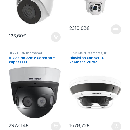
2310,68
€
123,60
€
HIKVISION kaamerad
,
HIKVISION kaamerad
,
IP
Valvekaamerad
,
Videovalve
kaamerad
,
Valvekaamerad
,
Hikvision 32MP Panoraam
Hikvision PanoVu IP
Videovalve
kuppel FIX
kaamera 20MP
2973,14
€
1678,72
€