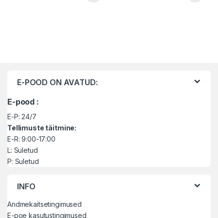
Brändide karussell
E-POOD ON AVATUD:
E-pood :
E-P: 24/7
Tellimuste täitmine:
E-R: 9:00-17:00
L: Suletud
P: Suletud
INFO
Andmekaitsetingimused
E-poe kasutustingimused