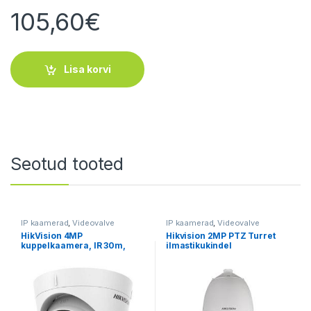
105,60
€
Lisa korvi
Seotud tooted
IP kaamerad
,
Videovalve
IP kaamerad
,
Videovalve
HikVision 4MP
Hikvision 2MP PTZ Turret
kuppelkaamera, IR 30m,
ilmastikukindel
IP67
valvekaamera 4.5-144 mm