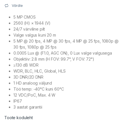
Võrdle
5 MP CMOS
2560 (H) × 1944 (V)
24/7 värviline pilt
Valge valgus kuni 20 m
5 MP @ 20 fps, 4 MP @ 30 fps, 4 MP @ 25 fps, 1080p @
30 fps, 1080p @ 25 fps
0.0005 Lux @ (F1.0, AGC ON), 0 Lux valge valgusega
Objektiiv: 2.8 mm (H FOV: 99.7°, V FOV: 72°)
≥130 dB WDR
WDR, BLC, HLC, Global, HLS
3D DNR/2D DNR
1 HD analoog väljund
Töö temp: -40°C kuni 60°C
12 VDC/PoC, Max. 4 W
IP67
3 aastat garantii
Toote koduleht