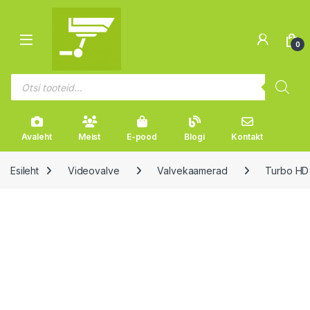
Liikuge navigeerimise juurde
Mine sisu juurde
Open
0
Products search
Avaleht
Meist
E-pood
Blogi
Kontakt
Esileht
Videovalve
Valvekaamerad
Turbo HD