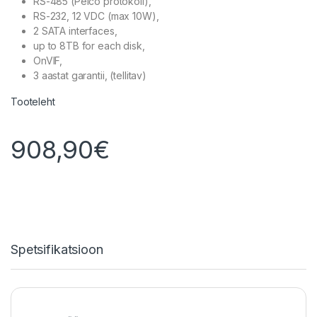
RS-485 (Pelco protokoll),
RS-232, 12 VDC (max 10W),
2 SATA interfaces,
up to 8TB for each disk,
OnVIF,
3 aastat garantii, (tellitav)
Tooteleht
908,90
€
Spetsifikatsioon