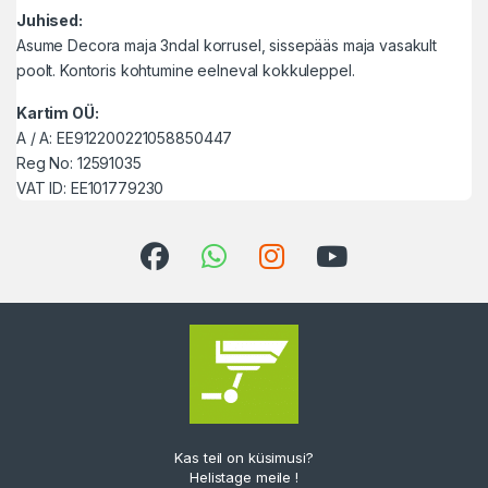
Juhised:
Asume Decora maja 3ndal korrusel, sissepääs maja vasakult
poolt. Kontoris kohtumine eelneval kokkuleppel.
Kartim OÜ:
A / A: EE912200221058850447
Reg No: 12591035
VAT ID: EE101779230
Kas teil on küsimusi?
Helistage meile !