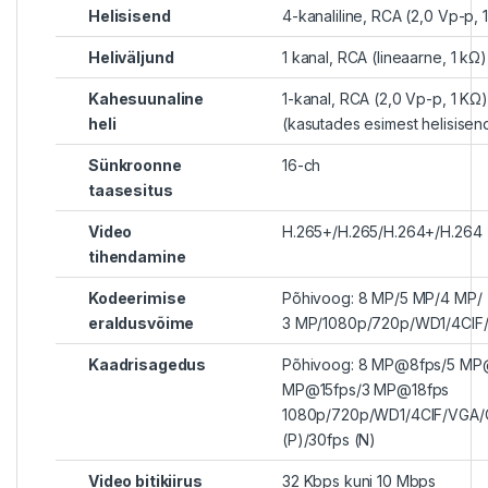
Helisisend
4-kanaliline, RCA (2,0 Vp-p, 
Heliväljund
1 kanal, RCA (lineaarne, 1 kΩ)
Kahesuunaline
1-kanal, RCA (2,0 Vp-p, 1 KΩ)
heli
(kasutades esimest helisisend
Sünkroonne
16-ch
taasesitus
Video
H.265+/H.265/H.264+/H.264
tihendamine
Kodeerimise
Põhivoog: 8 MP/5 MP/4 MP/
eraldusvõime
3 MP/1080p/720p/WD1/4CIF
Kaadrisagedus
Põhivoog: 8 MP@8fps/5 MP
MP@15fps/3 MP@18fps
1080p/720p/WD1/4CIF/VGA/
(P)/30fps (N)
Video bitikiirus
32 Kbps kuni 10 Mbps