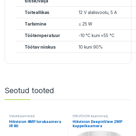
sisse/välja
Toiteallikas
12 V alalisvoolu, 5 A
Tarbimine
≤ 25 W
Töötemperatuur
-10 °C kuni +55 °C
Töötav niiskus
10 kuni 90%
Seotud tooted
Valvekaamerad
HIKVISION kaamerad
,
Valvekaamerad
Hikvision 4MP torukaamera
Hikvision DeepinView 2MP
IR 80
kuppelkaamera